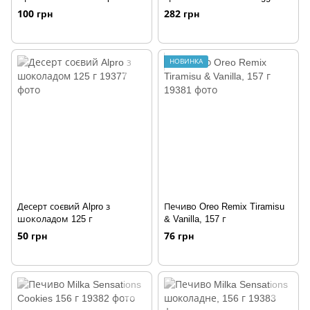
Original 195г
Misto al Tartufo 180г
100 грн
282 грн
НОВИНКА
Десерт соєвий Alpro з
Печиво Oreo Remix Tiramisu
шоколадом 125 г
& Vanilla, 157 г
50 грн
76 грн