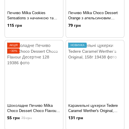
Печиво Milka Cookies
Печиво Milka Choco Dessert
Sensations з начинкою та
Orange з апельсиновим
шматочками шоколаду 156 г
кремом 10шт, 147г
115 грн
79 грн
АКЦІЯ
НОВИНКА
−30%
Шоколадне Печиво Milka
Карамельні цукерки Tedere
Choco Dessert Choco Flavour
Caramel Werther's Original,
Десертне 128
158г
55 грн
131 грн
79 грн