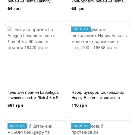
речей At Home Laundry
кольорових речей At Home
Sheets White 16 шт
Laundry Sheets Color 16 шт
64 грн
63 грн
НОВИНКА
Гель для прання La Antigua
Набір цукерок шоколадних
Lavandera квіти Лілії 4.5 л 90
Happy Easter з молочною
циклів прання
начинкою у сітці 100 г
681 грн
110 грн
НОВИНКА
НОВИНКА