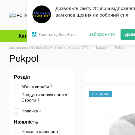
Перейти до основного контенту
Дозвольте сайту zfc.in.ua відправля
вам сповіщення на робочий стіл.
Заборонити
Доз
Powered by SendPulse
Каталог
Оплата і доставка
Обмін та повернення
Закарпатська Фабрика Кави - інтернет-магазин ZFC
Каталог
Pekpol
Pekpol
Розділ
1
М'ясні вироби
НОВИНКА
Продукти харчування з
1
Європи
1
Новинка
Наявність
1
Немає в наявності