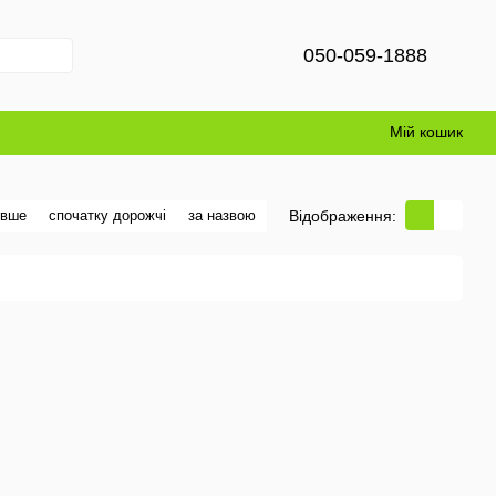
050-059-1888
Мій кошик
Відображення:
евше
спочатку дорожчі
за назвою