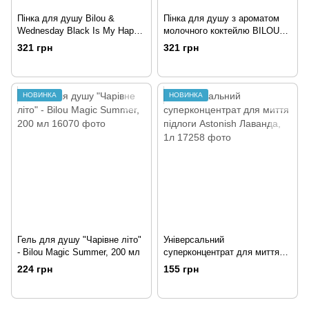
Пінка для душу Bilou &
Пінка для душу з ароматом
Wednesday Black Is My Happy,
молочного коктейлю BILOU
200мл
Milky Dream, 200мл
321 грн
321 грн
НОВИНКА
НОВИНКА
Гель для душу "Чарівне літо"
Універсальний
- Bilou Magic Summer, 200 мл
суперконцентрат для миття
підлоги Astonish Лаванда, 1л
224 грн
155 грн