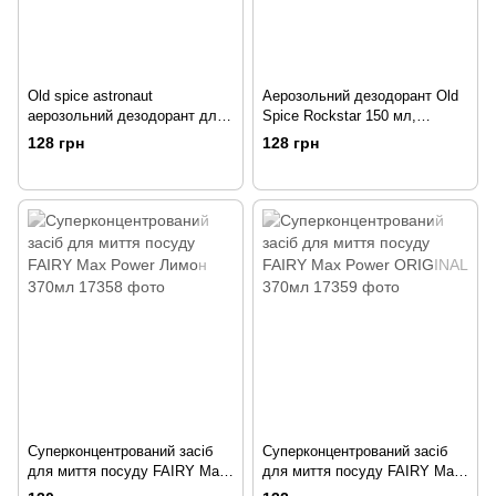
Old spice astronaut
Аерозольний дезодорант Old
аерозольний дезодорант для
Spice Rockstar 150 мл,
чоловіків 150мл,
Великобританія
128 грн
128 грн
Великобританія
Суперконцентрований засіб
Суперконцентрований засіб
для миття посуду FAIRY Max
для миття посуду FAIRY Max
Power Лимон 370мл
Power ORIGINAL 370мл