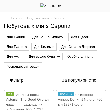
Каталог
Побутова хімія з Європи
Побутова хімія з Європи
Для Тканин
Для Ванної кімнати
Для Підлоги
Для Туалета
Для Килимів
Для Скла та Дзеркал
Для кухні
Для всього будинку
Особиста гігієна
Господарські товари
Фільтр
За популярністю
ХІТ
НОВИНКА