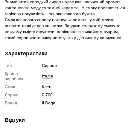
Знаменитий солодкий сироп надає каві насичений аромат
каштанового меду та темної карамелі. У смаку проявляється
горіхова гіркуватість – основа кавового букета.
Смак кленового сиропу нагадує карамель, у якій можна
вловити тонкі дерев'яні нотки. Завдяки солодкому смаку та
нижчому вмісту фруктози, порівняно із звичайним цукром,
такий сироп часто використовують у дієтичному харчуванні.
Характеристики
Тип
Сиропи
Країна
Італія
виробник
Смак
Клен
Літраж
0.700
Бренд
Il Doge
Відгуки