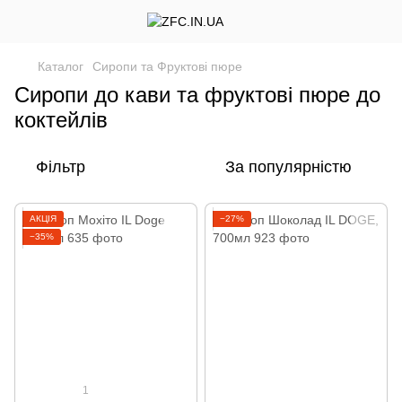
Каталог
Сиропи та Фруктові пюре
Сиропи до кави та фруктові пюре до
коктейлів
Фільтр
За популярністю
АКЦІЯ
−27%
−35%
1