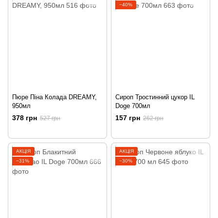
−40%
Пюре Піна Колада DREAMY,
Сироп Тростинний цукор IL
950мл
Doge 700мл
378 грн
157 грн
527 грн
262 грн
АКЦІЯ
АКЦІЯ
−31%
−30%