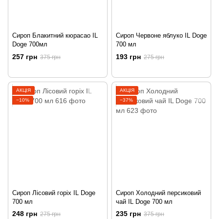
Сироп Блакитний кюрасао IL
Сироп Червоне яблуко IL Doge
Doge 700мл
700 мл
257 грн
193 грн
375 грн
275 грн
АКЦІЯ
АКЦІЯ
−10%
−37%
Сироп Лісовий горіх IL Doge
Сироп Холодний персиковий
700 мл
чай IL Doge 700 мл
248 грн
235 грн
275 грн
375 грн