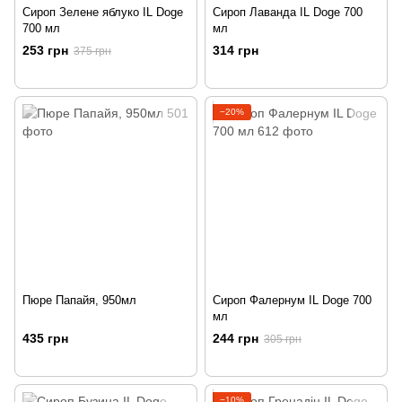
Сироп Зелене яблуко IL Doge
Сироп Лаванда IL Doge 700
700 мл
мл
253 грн
314 грн
375 грн
−20%
Пюре Папайя, 950мл
Сироп Фалернум IL Doge 700
мл
435 грн
244 грн
305 грн
−10%