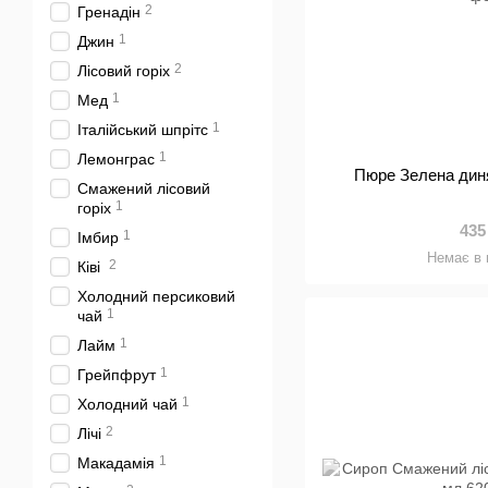
2
Гренадін
1
Джин
2
Лісовий горіх
1
Мед
1
Італійський шпрітс
1
Лемонграс
Пюре Зелена ди
Смажений лісовий
1
горіх
435
1
Імбир
Немає в 
2
Ківі
Холодний персиковий
1
чай
1
Лайм
1
Грейпфрут
1
Холодний чай
2
Лічі
1
Макадамія