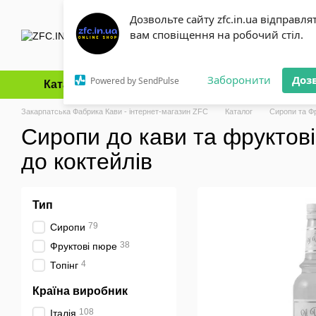
Перейти до основного контенту
Дозвольте сайту zfc.in.ua відправля
вам сповіщення на робочий стіл.
Заборонити
Доз
Powered by SendPulse
Каталог
Оплата і доставка
Обмін та повернення
Закарпатська Фабрика Кави - інтернет-магазин ZFC
Каталог
Сиропи та Ф
Сиропи до кави та фруктов
до коктейлів
Тип
79
Сиропи
38
Фруктові пюре
4
Топінг
Країна виробник
108
Італія