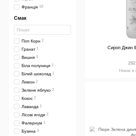
10
Франція
Смак
2
Поп Корн
Сироп Джин I
1
Гранат
1
Вишня
292
1
Біла полуниця
Немає в 
1
Білий шоколад
2
Лимон
2
Зелене яблуко
2
Кокос
1
Лаванда
2
Лісові ягоди
1
Фалернум
3
Бузина