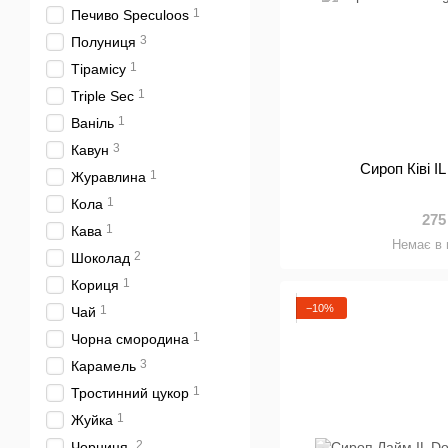
1
Печиво Speculoos
3
Полуниця
1
Тірамісу
1
Triple Sec
1
Ваніль
3
Кавун
Сироп Ківі I
1
Журавлина
1
Кола
275
1
Кава
Немає в 
2
Шоколад
1
Кориця
−10%
1
Чай
1
Чорна смородина
3
Карамель
1
Тростинний цукор
1
Жуйка
2
Чорниця