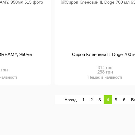
DREAMY, 950мл
Сироп Кленовий IL Doge 700 
314 грн
 грн
298 грн
наявності
Немає в наявності
Назад
1
2
3
4
5
6
В