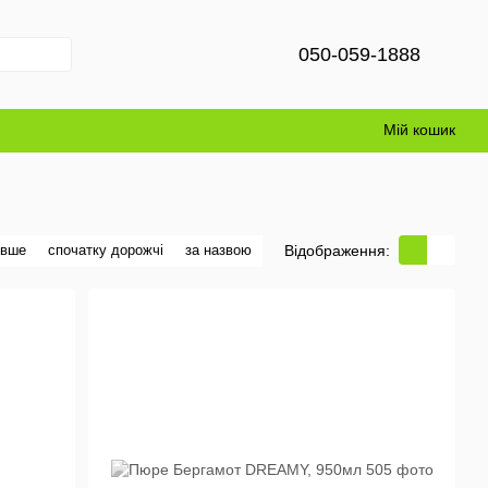
050-059-1888
Мій кошик
Відображення:
евше
спочатку дорожчі
за назвою