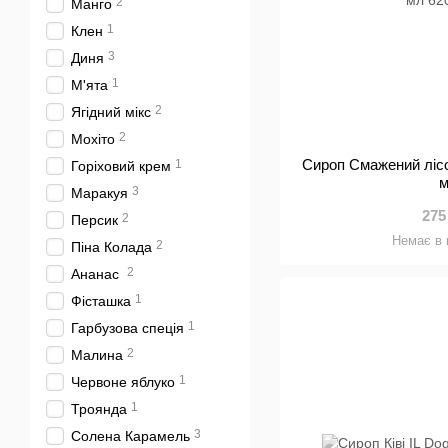
2
Манго
1
Клен
3
Диня
1
М'ята
2
Ягідний мікс
2
Мохіто
Сироп Смажений лісо
1
Горіховий крем
3
Маракуя
275
2
Персик
Немає в 
2
Піна Колада
2
Ананас
1
Фісташка
1
Гарбузова спеція
2
Малина
1
Червоне яблуко
1
Троянда
3
Солена Карамель