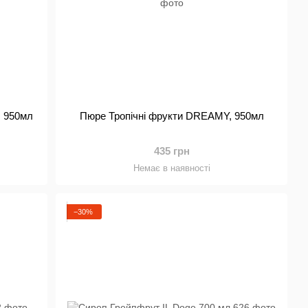
 950мл
Пюре Тропічні фрукти DREAMY, 950мл
435 грн
Немає в наявності
−30%