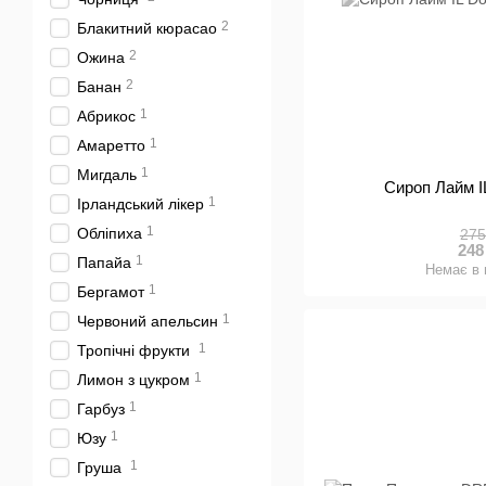
2
Блакитний кюрасао
2
Ожина
2
Банан
1
Абрикос
1
Амаретто
1
Мигдаль
Сироп Лайм I
1
Ірландський лікер
1
Обліпиха
275
248
1
Папайа
Немає в 
1
Бергамот
1
Червоний апельсин
1
Тропічні фрукти
1
Лимон з цукром
1
Гарбуз
1
Юзу
1
Груша