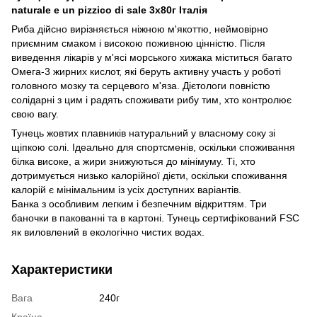
naturale e un pizzico di sale 3х80г Італія
Риба дійсно вирізняється ніжною м'якоттю, неймовірно
приємним смаком і високою поживною цінністю. Після
виведення лікарів у м'ясі морського хижака міститься багато
Омега-3 жирних кислот, які беруть активну участь у роботі
головного мозку та серцевого м'яза. Дієтологи повністю
солідарні з цим і радять споживати рибу тим, хто контролює
свою вагу.
Тунець жовтих плавників натуральний у власному соку зі
щіпкою солі. Ідеально для спортсменів, оскільки споживання
білка високе, а жири знижуються до мінімуму. Ті, хто
дотримується низько калорійної дієти, оскільки споживання
калорій є мінімальним із усіх доступних варіантів.
Банка з особливим легким і безпечним відкриттям. Три
баночки в пакованні та в картоні. Тунець сертифікований FSC
як виловлений в екологічно чистих водах.
Характеристики
Вага
240г
Країна