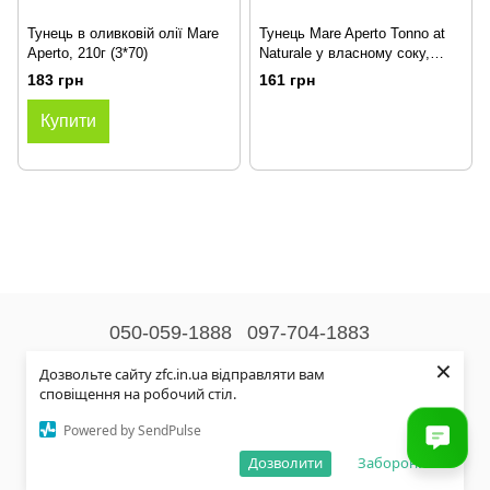
Тунець в оливковій олії Mare
Тунець Mare Aperto Tonno at
Aperto, 210г (3*70)
Naturale у власному соку,
3*80г
183 грн
161 грн
Купити
050-059-1888
097-704-1883
×
Контактна інформація
Дозвольте сайту zfc.in.ua відправляти вам
сповіщення на робочий стіл.
Повна версія сайту
Powered by SendPulse
© 2026
Дозволити
Заборонити