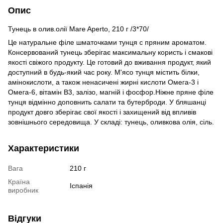
Опис
Тунець в олив.олії Mare Aperto, 210 г /3*70/
Це натуральне філе шматочками тунця c пряним ароматом.
Консервований тунець зберігає максимальну користь і смакові
якості свіжого продукту. Це готовий до вживання продукт, який
доступний в будь-який час року. М'ясо тунця містить білки,
амінокислоти, а також ненасичені жирні кислоти Омега-3 і
Омега-6, вітамін В3, залізо, магній і фосфор.Ніжне пряне філе
тунця відмінно доповнить салати та бутерброди. У бляшанці
продукт довго зберігає свої якості і захищений від впливів
зовнішнього середовища. У складі: тунець, оливкова олія, сіль.
Характеристики
Вага
210 г
Країна
Іспанія
виробник
Відгуки