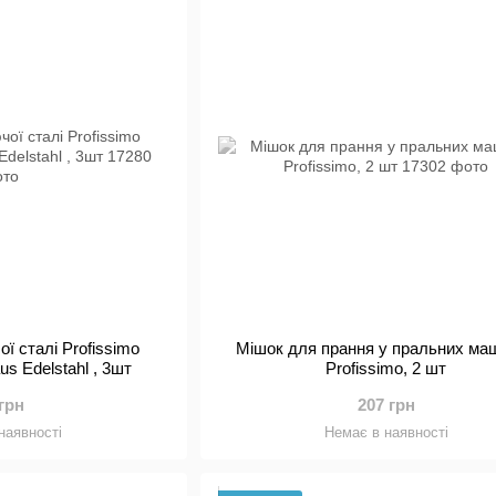
це місце, де речі завжди розливаються, бруднят
відбувається на кухні, це місце вимагає ідеальн
Ви також можете використовувати кухонні інстру
Вибирайте з практичних пакетів і фольги. Люб
паперу для випічки та цікавих форм для кексів
у вигляді бамбукового посуду і різнокольорових
Дарувати приносить радіст
Пошук відповідного пакувального паперу для 
має бути дорогим. Завдяки великому вибору та 
подарунки в подарункову упаковку Profissimo - 
Однак не кожен подарунок легко поміститься в 
для вас паперові подарункові пакети з різними
ої сталі Profissimo
Мішок для прання у пральних ма
us Edelstahl , 3шт
Profissimo, 2 шт
та потреб.
 грн
207 грн
наявності
Немає в наявності