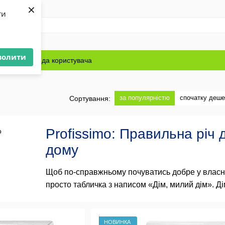
×
ти
волити
Блог
Угода користувача
за популярністю
спочатку деш
Сортування:
Profissimo: Правильна річ
дому
Щоб по-справжньому почуватись добре у власни
просто табличка з написом «Дім, милий дім». Ді
і де почуваєтеся комфортно та безпечно. Для ц
бренд Profissimo пропонує всі необхідні засоб
знайти в меню?
НОВИНКА