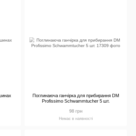
ься або розкидаються. А оскільки прийом їжі
ої чистоти.
менти Profissimo під час приготування їжі.
ите випікати? Ознайомтеся з нашим асортиментом
. Є також аксесуари для барбекю або дня народження
 повітряних кульок з натурального каучуку.
ь!
обгортання любовно вибраних подарунків не завжди
вигідній ціні ви можете оригінально запакувати
кожен зі своєю унікальною ідеєю!
пакувальний папір. Для цих випадків ми підготували
 мотивами. Вибирайте саме відповідно до ваших ідей
шинах
Поглинаюча ганчірка для прибирання DM
Profissimo Schwammtucher 5 шт.
98 грн
Немає в наявності