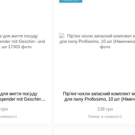
а також без латексу. Також є губки та ганчірки 
пилу, підлоги, посуду чи миття вікон, ви обов’я
Profissimo.
Оазис спокою завдяки проду
Після успішного прибирання винагорода за вико
спокійний відпочинок в улюбленому куточку на с
приємну атмосферу при свічках за допомогою р
Ароматичні свічки Profissimo також можна викор
оазис спокою. Вони не тільки приємно пахнуть, 
пропозиції Profissimo ви також знайдете сірник
спробувати ароматерапію зі 100% натуральни
 для миття посуду
Пір'яні чохли запасний комплект ма
добре виконаної роботи!
lspender mit Geschirr-
для пилу Profissimo, 10 шт (Німе
Кухня як перлина квартири
hwamm, 1 шт
 грн
138 грн
наявності
На кухні часто збирається вся сім'я, тому що а
Немає в наявності
Щоб зберегти цей простір у найкращому стані, ва
серветки, пакети для сміття та багато іншого. З 