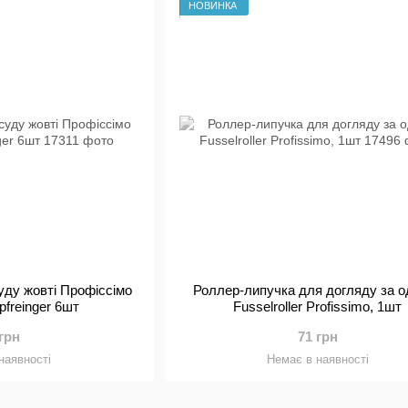
НОВИНКА
уду жовті Профіссімо
Роллер-липучка для догляду за о
opfreinger 6шт
Fusselroller Profissimo, 1шт
 грн
71 грн
наявності
Немає в наявності