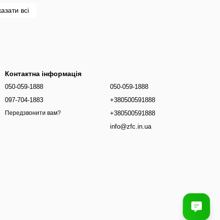
азати всі
Контактна інформація
050-059-1888
050-059-1888
097-704-1883
+380500591888
+380500591888
Передзвонити вам?
info@zfc.in.ua