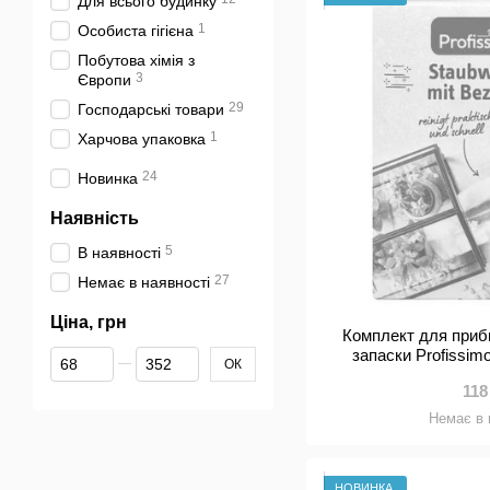
Для всього будинку
1
Особиста гігієна
Побутова хімія з
3
Європи
29
Господарські товари
1
Харчова упаковка
24
Новинка
Наявність
5
В наявності
27
Немає в наявності
Ціна, грн
Комплект для приб
запаски Profissim
Від Ціна, грн
До Ціна, грн
ОК
118
Немає в 
НОВИНКА