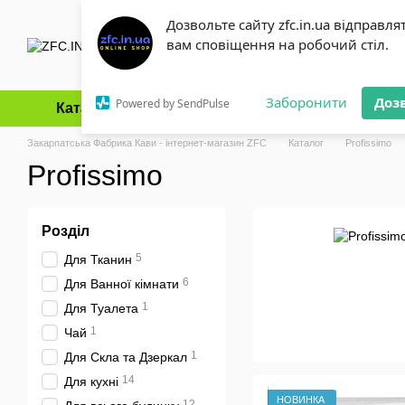
Перейти до основного контенту
Дозвольте сайту zfc.in.ua відправля
вам сповіщення на робочий стіл.
Заборонити
Доз
Powered by SendPulse
Каталог
Оплата і доставка
Обмін та повернення
Закарпатська Фабрика Кави - інтернет-магазин ZFC
Каталог
Profissimo
Profissimo
Розділ
5
Для Тканин
6
Для Ванної кімнати
1
Для Туалета
1
Чай
1
Для Скла та Дзеркал
14
Для кухні
НОВИНКА
12