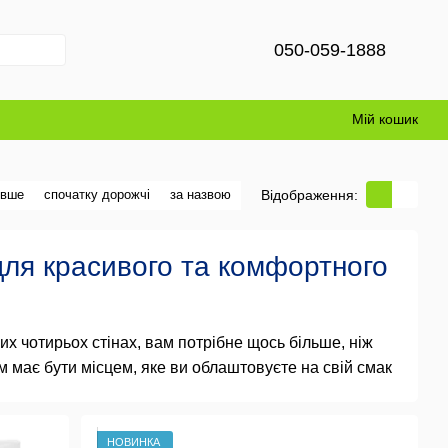
050-059-1888
Мій кошик
Відображення:
евше
спочатку дорожчі
за назвою
 для красивого та комфортного
х чотирьох стінах, вам потрібне щось більше, ніж
м має бути місцем, яке ви облаштовуєте на свій смак
ього в першу чергу потрібен порядок. Таким чином,
и для прибирання та прикраси всього дому. Що можна
НОВИНКА