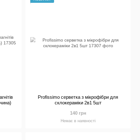
– незалежно від того, чи потрібні вони для витирання
зково знайдете те, що вам потрібно в пропозиції
кції Profissimo
нану роботу більш ніж потрібна. Подаруйте собі
вій смак. Як щодо гарячої пінної ванни? Створіть
озслаблюючих інгредієнтів для ванн.
истовувати як прикрасу вітальні, перетворюючи її на
але й приглушене світло діє заспокійливо. У
и, щоб ви могли запалити свої свічки. Ви також можете
ми ефірними маслами. Насолоджуйтеся часом після
гнітів
Profissimo серветка з мікрофібри для
ччина)
склокераміки 2в1 5шт
140 грн
бсолютно ясно одне: в якийсь момент всі зголодніють!
Немає в наявності
м знадобиться кілька помічників. Ганчірки, губки,
цією класикою ви готові до будь-якої невдачі. Кухня -